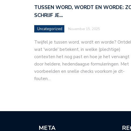
TUSSEN WORD, WORDT EN WORDE: Z
SCHRIJF JE…
Uncategorized
November 15, 2025
Twijfel je tussen word, wordt en worde? Ontde
wat 'worde' betekent, in welke (plechtige)
contexten het nog past en hoe je het vervangt
door heldere, hedendaagse formuleringen. Met
voorbeelden en snelle checks voorkom je dt-
fouten…
META
RE