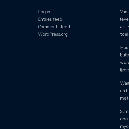
Log in
Van 
Entries feed
leve
Comments feed
asse
WordPress.org
toe
Houd
buit
word
ijze
Waar
en h
mete
Slim
docu
myof