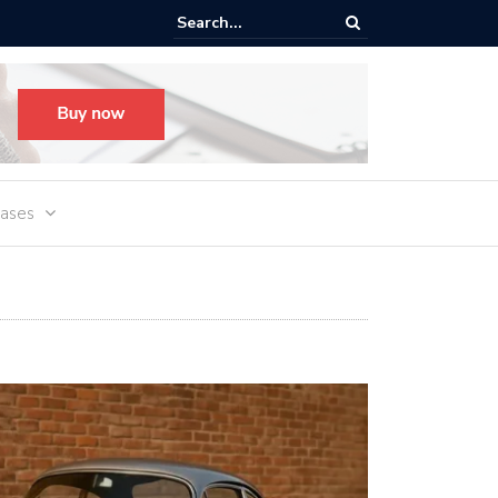
e verbinding wegvalt en hoe je WIFI en netwerk meteen weer online k
Cases