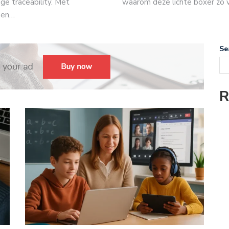
ge traceability. Met
waarom deze lichte boxer zo ve
 en…
Se
R