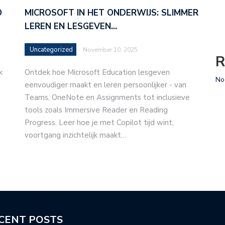
O
MICROSOFT IN HET ONDERWIJS: SLIMMER
LEREN EN LESGEVEN…
Uncategorized
November 10, 2025
R
k
Ontdek hoe Microsoft Education lesgeven
No
eenvoudiger maakt en leren persoonlijker - van
Teams, OneNote en Assignments tot inclusieve
tools zoals Immersive Reader en Reading
Progress. Leer hoe je met Copilot tijd wint,
voortgang inzichtelijk maakt…
CENT POSTS