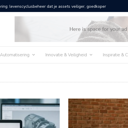
 buiten met een slimme wordpress-firewall en ijzersterke
Waarom j
 Automatisering
Innovatie & Veiligheid
Inspiratie & 