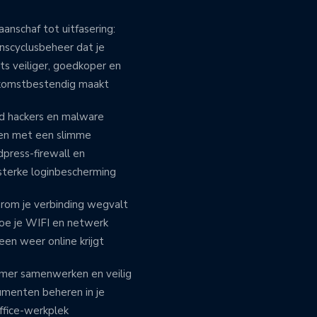
aanschaf tot uitfasering:
nscyclusbeheer dat je
ts veiliger, goedkoper en
komstbestendig maakt
 hackers en malware
en met een slimme
press-firewall en
rsterke loginbescherming
om je verbinding wegvalt
oe je WIFI en netwerk
en weer online krijgt
mer samenwerken en veilig
menten beheren in je
fice-werkplek