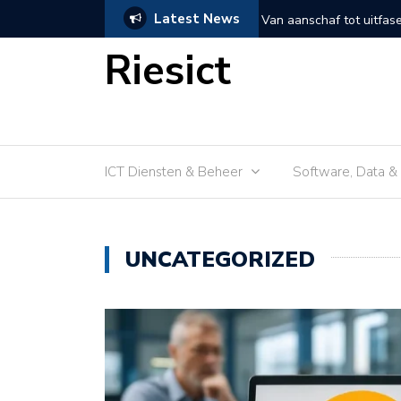
Latest News
lusbeheer dat je assets veiliger, goedkoper
Houd hackers en malware
loginbescherming
Riesict
ICT Diensten & Beheer
Software, Data &
UNCATEGORIZED