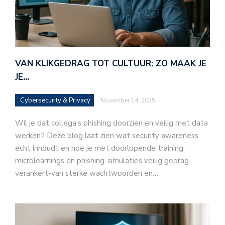
VAN KLIKGEDRAG TOT CULTUUR: ZO MAAK JE
JE…
Cybersecurity & Privacy
November 14, 2025
Wil je dat collega's phishing doorzien en veilig met data
werken? Deze blog laat zien wat security awareness
echt inhoudt en hoe je met doorlopende training,
microlearnings en phishing-simulaties veilig gedrag
verankert-van sterke wachtwoorden en…