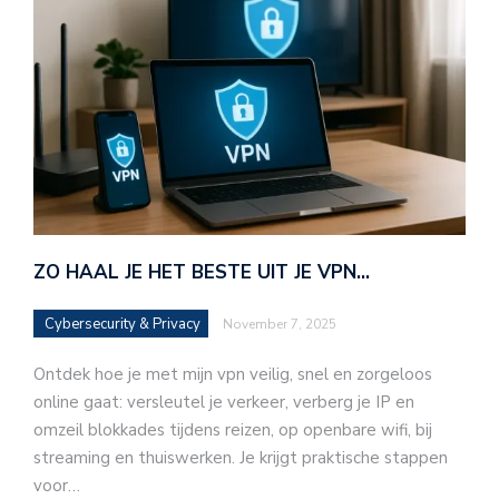
ZO HAAL JE HET BESTE UIT JE VPN…
Cybersecurity & Privacy
November 7, 2025
Ontdek hoe je met mijn vpn veilig, snel en zorgeloos
online gaat: versleutel je verkeer, verberg je IP en
omzeil blokkades tijdens reizen, op openbare wifi, bij
streaming en thuiswerken. Je krijgt praktische stappen
voor…