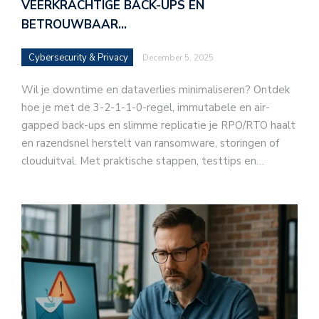
VEERKRACHTIGE BACK-UPS EN
BETROUWBAAR…
Cybersecurity & Privacy
December 5, 2025
Wil je downtime en dataverlies minimaliseren? Ontdek
hoe je met de 3-2-1-1-0-regel, immutabele en air-
gapped back-ups en slimme replicatie je RPO/RTO haalt
en razendsnel herstelt van ransomware, storingen of
clouduitval. Met praktische stappen, testtips en…