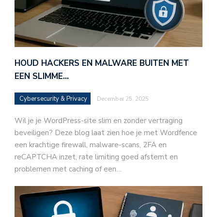
HOUD HACKERS EN MALWARE BUITEN MET
EEN SLIMME…
Cybersecurity & Privacy
December 25, 2025
Wil je je WordPress-site slim en zonder vertraging
beveiligen? Deze blog laat zien hoe je met Wordfence
een krachtige firewall, malware-scans, 2FA en
reCAPTCHA inzet, rate limiting goed afstemt en
problemen met caching of een…