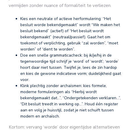
vermijden zonder nuance of formaliteit te verliezen.
Kies een neutrale of actieve herformulering: “Het
besluit worde bekendgemaakt” wordt “We maken het
besluit bekend” (actief) of “Het besluit wordt
bekendgemaakt” (neutraal/passief). Gaat het om
toekomst of verplichting, gebruik “zal worden”, “moet
worden” of “dient te worden”.
Doe een snelle grammaticacheck: bij ik/je/hij in de
tegenwoordige tijd schrijf je ‘word’ of ‘wordt’; ‘worde’
hoort daar niet tussen. Twijfel je, lees de zin hardop
en kies de gewone indicatieve vorm; duidelijkheid gaat
voor.
Klink plechtig zonder archaïsmen: kies formele,
moderne formuleringen als “Hierbij wordt
bekendgemaakt dat…”, “Ondergetekenden verklaren…”,
“Dit besluit treedt in werking op…”. Houd één register
aan en volg je huisstijl, zodat je niet schuift tussen
modern en archaïsch.
Kortom: vervang ‘worde’ door eigentijdse alternatieven