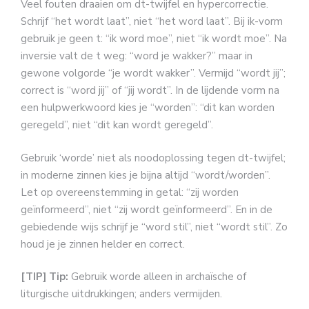
Veel fouten draaien om dt-twijfel en hypercorrectie.
Schrijf “het wordt laat”, niet “het word laat”. Bij ik-vorm
gebruik je geen t: “ik word moe”, niet “ik wordt moe”. Na
inversie valt de t weg: “word je wakker?” maar in
gewone volgorde “je wordt wakker”. Vermijd “wordt jij”;
correct is “word jij” of “jij wordt”. In de lijdende vorm na
een hulpwerkwoord kies je “worden”: “dit kan worden
geregeld”, niet “dit kan wordt geregeld”.
Gebruik ‘worde’ niet als noodoplossing tegen dt-twijfel;
in moderne zinnen kies je bijna altijd “wordt/worden”.
Let op overeenstemming in getal: “zij worden
geïnformeerd”, niet “zij wordt geïnformeerd”. En in de
gebiedende wijs schrijf je “word stil”, niet “wordt stil”. Zo
houd je je zinnen helder en correct.
[TIP] Tip:
Gebruik worde alleen in archaïsche of
liturgische uitdrukkingen; anders vermijden.