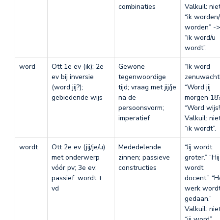
combinaties
Valkuil: nie
“ik worden
worden” -
“ik word/u
wordt”.
word
Ott 1e ev (ik); 2e
Gewone
“Ik word
ev bij inversie
tegenwoordige
zenuwachti
(word jij?);
tijd; vraag met jij/je
“Word jij
gebiedende wijs
na de
morgen 18?
persoonsvorm;
“Word wijs!
imperatief
Valkuil: nie
“ik wordt”.
wordt
Ott 2e ev (jij/je/u)
Mededelende
“Jij wordt
met onderwerp
zinnen; passieve
groter.” “Hij
vóór pv; 3e ev;
constructies
wordt
passief: wordt +
docent.” “H
vd
werk word
gedaan.”
Valkuil: nie
“jij word”