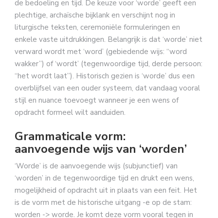
de bedoeling en tijd. De keuze voor ‘worde’ geeft een
plechtige, archaïsche bijklank en verschijnt nog in
liturgische teksten, ceremoniële formuleringen en
enkele vaste uitdrukkingen. Belangrijk is dat ‘worde’ niet
verward wordt met ‘word’ (gebiedende wijs: “word
wakker”) of ‘wordt’ (tegenwoordige tijd, derde persoon:
“het wordt laat”). Historisch gezien is ‘worde’ dus een
overblijfsel van een ouder systeem, dat vandaag vooral
stijl en nuance toevoegt wanneer je een wens of
opdracht formeel wilt aanduiden.
Grammaticale vorm:
aanvoegende wijs van ‘worden’
‘Worde’ is de aanvoegende wijs (subjunctief) van
‘worden’ in de tegenwoordige tijd en drukt een wens,
mogelijkheid of opdracht uit in plaats van een feit. Het
is de vorm met de historische uitgang -e op de stam:
worden -> worde. Je komt deze vorm vooral tegen in