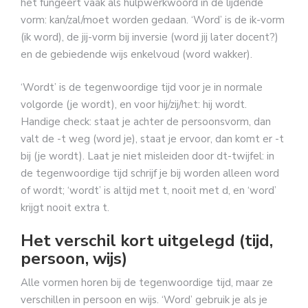
het fungeert vaak als hulpwerkwoord in de lijdende
vorm: kan/zal/moet worden gedaan. ‘Word’ is de ik-vorm
(ik word), de jij-vorm bij inversie (word jij later docent?)
en de gebiedende wijs enkelvoud (word wakker).
‘Wordt’ is de tegenwoordige tijd voor je in normale
volgorde (je wordt), en voor hij/zij/het: hij wordt.
Handige check: staat je achter de persoonsvorm, dan
valt de -t weg (word je), staat je ervoor, dan komt er -t
bij (je wordt). Laat je niet misleiden door dt-twijfel: in
de tegenwoordige tijd schrijf je bij worden alleen word
of wordt; ‘wordt’ is altijd met t, nooit met d, en ‘word’
krijgt nooit extra t.
Het verschil kort uitgelegd (tijd,
persoon, wijs)
Alle vormen horen bij de tegenwoordige tijd, maar ze
verschillen in persoon en wijs. ‘Word’ gebruik je als je