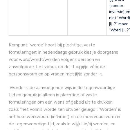
(zonder
inversie) e
niet “Word
jij…?” maar
“Word jij…?”
Kernpunt: ‘worde’ hoort bij plechtige, vaste
formuleringen; in hedendaags gebruik kies je doorgaans
voor word/wordt/worden volgens persoon en
zinsvolgorde. Let vooral op de -t bij jij/je vóór de
persoonsvorm en op vragen met jij/je zonder -t.
‘Worde’ is de aanvoegende wijs in de tegenwoordige
tijd en gebruik je alleen in plechtige of vaste
formuleringen om een wens of gebod uit te drukken,
zoals “het vonnis worde ten uitvoer gelegd”. ‘Worden’ is
het hele werkwoord (infinitief) en de meervoudsvorm in
de tegenwoordige tijd, zoals in wij/jullie/zij worden, en