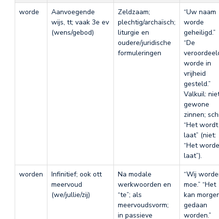
worde
Aanvoegende
Zeldzaam;
“Uw naam
wijs, tt; vaak 3e ev
plechtig/archaïsch;
worde
(wens/gebod)
liturgie en
geheiligd.”
oudere/juridische
“De
formuleringen
veroordeel
worde in
vrijheid
gesteld.”
Valkuil: nie
gewone
zinnen; schr
“Het wordt
laat” (niet:
“Het word
laat”).
worden
Infinitief; ook ott
Na modale
“Wij worde
meervoud
werkwoorden en
moe.” “Het
(we/jullie/zij)
“te”; als
kan morge
meervoudsvorm;
gedaan
in passieve
worden.”