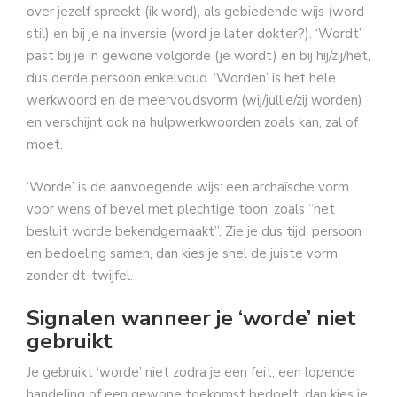
over jezelf spreekt (ik word), als gebiedende wijs (word
stil) en bij je na inversie (word je later dokter?). ‘Wordt’
past bij je in gewone volgorde (je wordt) en bij hij/zij/het,
dus derde persoon enkelvoud. ‘Worden’ is het hele
werkwoord en de meervoudsvorm (wij/jullie/zij worden)
en verschijnt ook na hulpwerkwoorden zoals kan, zal of
moet.
‘Worde’ is de aanvoegende wijs: een archaïsche vorm
voor wens of bevel met plechtige toon, zoals “het
besluit worde bekendgemaakt”. Zie je dus tijd, persoon
en bedoeling samen, dan kies je snel de juiste vorm
zonder dt-twijfel.
Signalen wanneer je ‘worde’ niet
gebruikt
Je gebruikt ‘worde’ niet zodra je een feit, een lopende
handeling of een gewone toekomst bedoelt; dan kies je